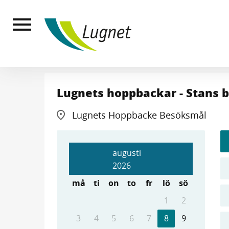
Till
huvudinnehållet
Lugnets hoppbackar - Stans b
Lugnets Hoppbacke Besöksmål
augusti
2026
må
ti
on
to
fr
lö
sö
1
2
3
4
5
6
7
8
9