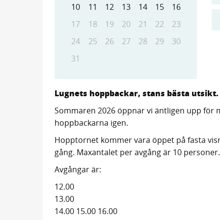
10
11
12
13
14
15
16
17
18
19
20
21
22
23
24
25
26
27
28
29
30
31
Lugnets hoppbackar, stans bästa utsikt.
Sommaren 2026 öppnar vi äntligen upp för mö
hoppbackarna igen.
Hopptornet kommer vara öppet på fasta visn
gång.
Maxantalet per avgång är 10 personer.
Avgångar är:
12.00
13.00
14.00
15.00
16.00