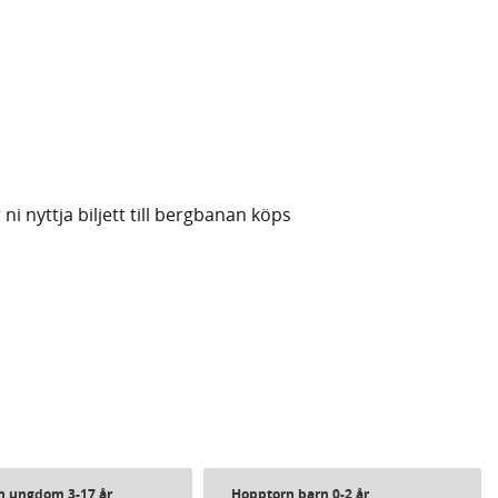
 ni nyttja biljett till bergbanan köps
n ungdom 3-17 år
Hopptorn barn 0-2 år