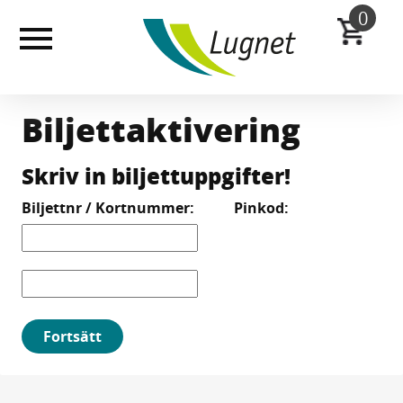
Till
0
huvudinnehållet
Biljettaktivering
Skriv in biljettuppgifter!
Biljettnr / Kortnummer:
Pinkod:
Fortsätt