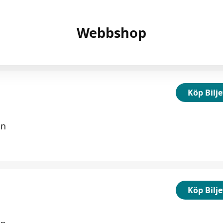
Köp Bilje
in
Köp Bilje