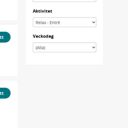
Aktivitet
Veckodag
tt
tt