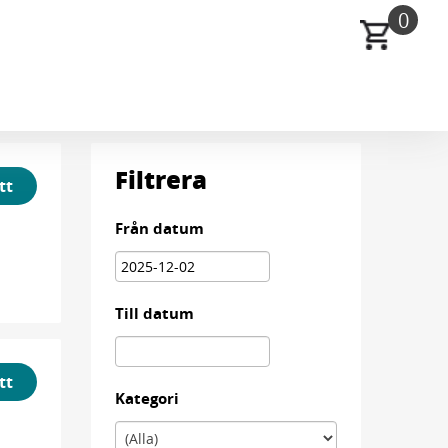
0
Filtrera
tt
Från datum
Till datum
tt
Kategori