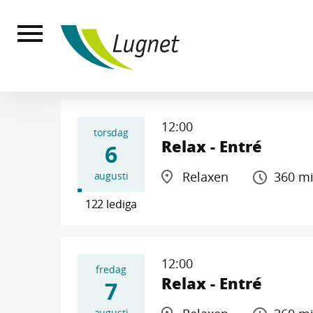
Till
huvudinnehållet
12:00
torsdag
Relax - Entré
6
Relaxen
360 m
augusti
122 lediga
12:00
fredag
Relax - Entré
7
augusti